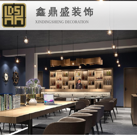
鑫鼎盛装饰
XINDINGSHENG DECORATION