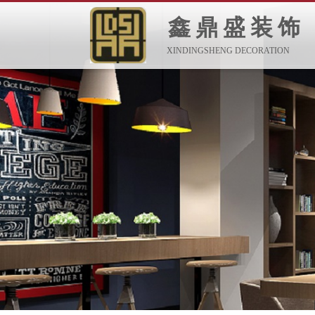
鑫鼎盛装饰
XINDINGSHENG DECORATION