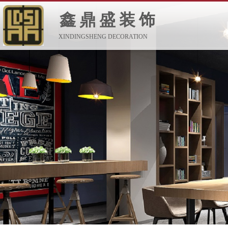
鑫鼎盛装饰
XINDINGSHENG DECORATION