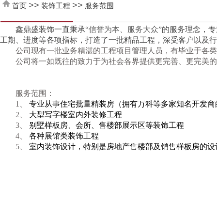
>>
>>
首页
装饰工程
服务范围
鑫鼎盛装饰一直秉承
“信誉为本、服务大众”
的服务理念，专
工期、进度等各项指标，打造了一批精品工程，深受客户以及行
公司现有一批
业务精湛
的
工程
项目
管理人员，有
毕业于各类
公司将一如既往的致力于为社会各界提供更完善、更完美的
服务范围：
1、
专业从事
住宅批量精装房（拥有万科等多家知名开发商
2、
大型
写字楼
室内外装修工程
3、
别墅样板房、会所、售楼部展示区
等装饰工程
4、
各种展馆类装饰工程
5、
室内装饰设计，特别是房地产售楼部及销售样板房的设